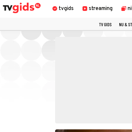
tvgids
streaming
n
TV GIDS
NU & S