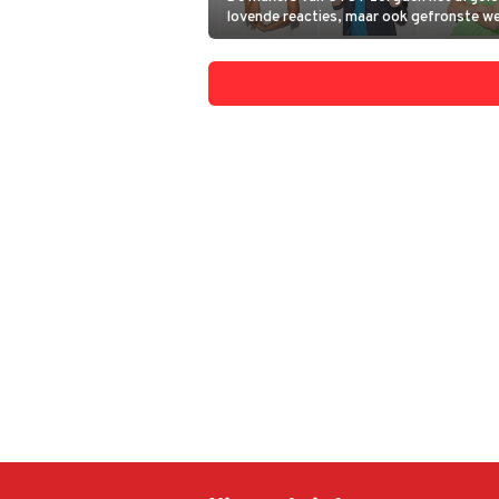
lovende reacties, maar ook gefronste w
veel kijkers. Plotselinge doden, een kom
personages... De creatief producent en
hoofdschrijver dienen critici nu van replie