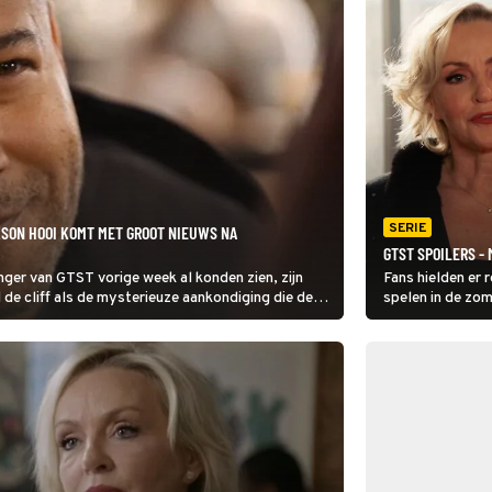
SERIE
SON HOOI KOMT MET GROOT NIEUWS NA
GTST SPOILERS -
nger van GTST vorige week al konden zien, zijn
Fans hielden er 
 de cliff als de mysterieuze aankondiging die de
spelen in de zom
agen op.
spoilertekst voor
lijkt namelijk be