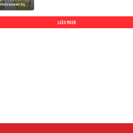
enkbrauwen bij
en en gaan van
k.
LEES MEER