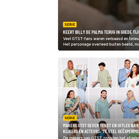
SERIE
KEERT BILLY DE PALMA TERUG IN GOEDE TI
Veel GTST-fans waren verbaasd en teleu
Het personage overleed buiten beeld, ma
over een terugkeer van de soapbitch!
SERIE
MAKERS GTST GEVEN TEKST EN UITLEG NA K
KIJKERS ÉN ACTEURS: 'TE VEEL GEËXPERIM
De makers van GTST zorgden het afgelo