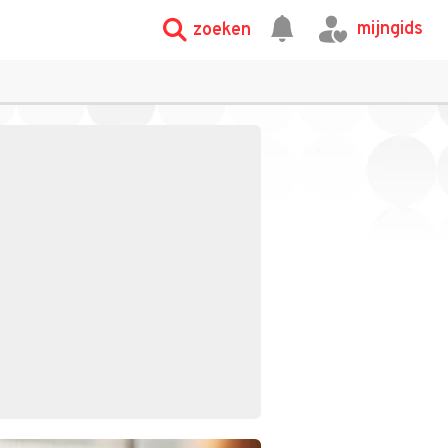
mijngids
zoeken