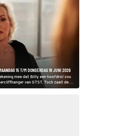
 MAANDAG 15 T/M DONDERDAG 18 JUNI 2026
rekening mee dat Billy een hoofdrol zou
ercliffhanger van GTST. Toch zaait de
 15 tot en met 18 juni ineens twijfel. Billy
reid haar verlies te nemen.