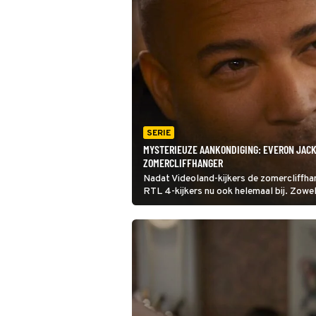
SERIE
MYSTERIEUZE AANKONDIGING: EVERON JACK
ZOMERCLIFFHANGER
Nadat Videoland-kijkers de zomercliffha
RTL 4-kijkers nu ook helemaal bij. Zowel
soapmakers delen, roepen prangende vr