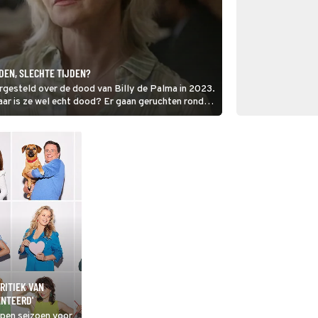
JDEN, SLECHTE TIJDEN?
rgesteld over de dood van Billy de Palma in 2023.
ar is ze wel echt dood? Er gaan geruchten rond
RITIEK VAN
ENTEERD'
pen seizoen voor