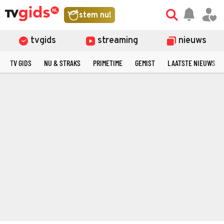
stem nu!
tvgids
streaming
nieuws
TV GIDS
NU & STRAKS
PRIMETIME
GEMIST
LAATSTE NIEUWS