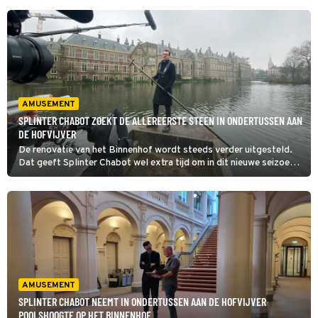
AMUSEMENT
SPLINTER CHABOT ZOEKT DE ALLEREERSTE STEEN IN ONDERTUSSEN AAN
DE HOFVIJVER
De renovatie van het Binnenhof wordt steeds verder uitgesteld.
Dat geeft Splinter Chabot wel extra tijd om in dit nieuwe seizoen
van Ondertussen aan de Hofvijver een reeks mooie verhalen te
vertellen. Hij zoekt bijvoorbeeld de allereerste steen.
AMUSEMENT
SPLINTER CHABOT NEEMT IN ONDERTUSSEN AAN DE HOFVIJVER
POOLSHOOGTE OP HET BINNENHOF