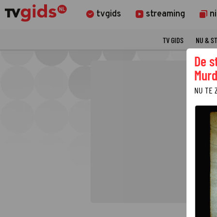
tvgids
streaming
n
TV GIDS
NU & S
De s
Murd
NU TE 