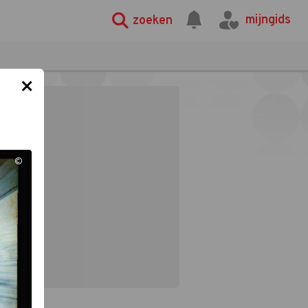
mijngids
zoeken
×
©