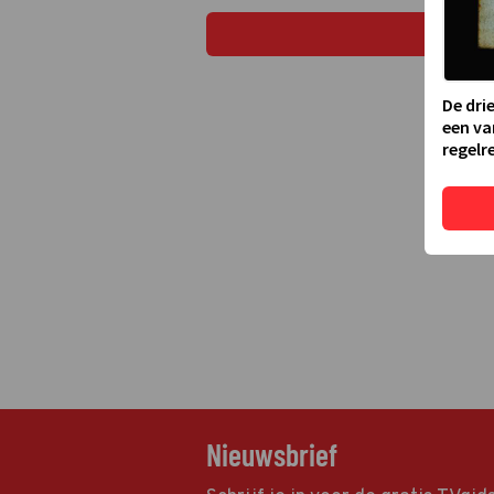
De dri
een va
regelre
Nieuwsbrief