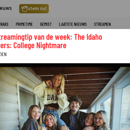
ieuws
stem nu!
TRAKS
PRIMETIME
GEMIST
LAATSTE NIEUWS
STREAMEN
treamingtip van de week: The Idaho
ers: College Nightmare
ZIEN