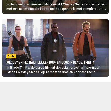
In de openingsscène van Blade maakt Wesley Snipes korte metten
met een nachtclub die tot de nok toe gevuld is met vampiers. En
dat is nog maar het begin van de film.
FILM
WESLEY SNIPES HAKT LEKKER DOOR EN DOOR IN BLADE: TRINITY
In Blade Trinity, de derde film uit de reeks, dreigt vampierjager
Blade (Wesley Snipes) op te moeten draaien voor een reeks
gruwelijke moorden. In de tussentijd moet hij ook voorkomen dat
de vampieren het menselijk ras uitroeien.