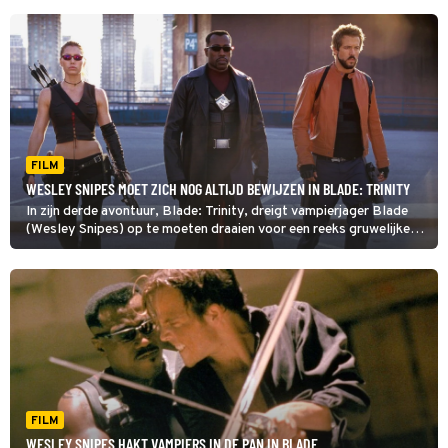
FILM
WESLEY SNIPES MOET ZICH NOG ALTIJD BEWIJZEN IN BLADE: TRINITY
In zijn derde avontuur, Blade: Trinity, dreigt vampierjager Blade
(Wesley Snipes) op te moeten draaien voor een reeks gruwelijke
moorden. In de tussentijd moet hij ook voorkomen dat de
vampieren het menselijk ras uitroeien.
FILM
WESLEY SNIPES HAKT VAMPIERS IN DE PAN IN BLADE