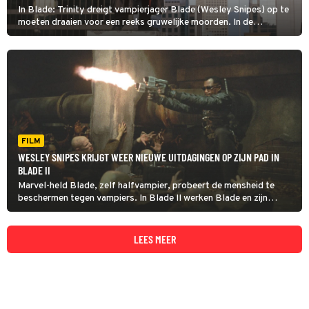
In Blade: Trinity dreigt vampierjager Blade (Wesley Snipes) op te
moeten draaien voor een reeks gruwelijke moorden. In de
tussentijd moet hij ook voorkomen dat de vampieren het menselijk
ras uitroeien.
FILM
WESLEY SNIPES KRIJGT WEER NIEUWE UITDAGINGEN OP ZIJN PAD IN
BLADE II
Marvel-held Blade, zelf halfvampier, probeert de mensheid te
beschermen tegen vampiers. In Blade II werken Blade en zijn
medevampierjagers juist samen met de vampiers. Hun
tegenstander: de levensgevaarlijke reapers.
LEES MEER