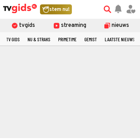
stem nu!
tvgids
streaming
nieuws
TV GIDS
NU & STRAKS
PRIMETIME
GEMIST
LAATSTE NIEUWS