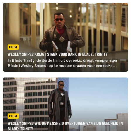
FILM
WESLEY SNIPES KRIJGT STANK VOOR DANK IN BLADE: TRINITY
In Blade Trinity, de derde film uit de reeks, dreigt vampierjager
Blade (Wesley Snipes) op te moeten draaien voor een reeks
gruwelijke moorden. In de tussentijd moet hij ook voorkomen dat
de vampieren het menselijk ras uitroeien.
FILM
WESLEY SNIPES WIL DE MENSHEID OVERTUIGEN VAN ZIJN GOEDHEID IN
BLADE: TRINITY