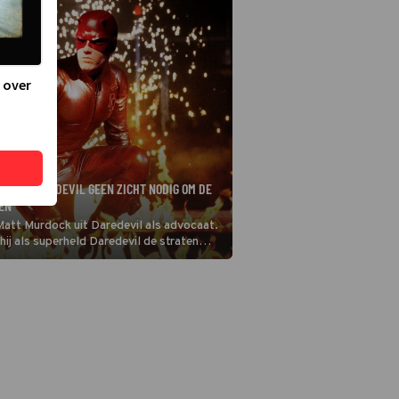
 over
FT IN DAREDEVIL GEEN ZICHT NODIG OM DE
EN
att Murdock uit Daredevil als advocaat.
hij als superheld Daredevil de straten
ap: Matt is blind.