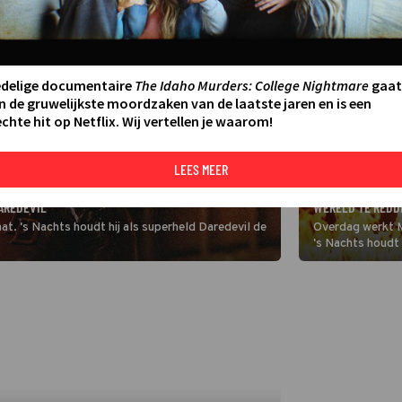
edelige documentaire
The Idaho Murders: College Nightmare
gaat
n de gruwelijkste moordzaken van de laatste jaren en is een
chte hit op Netflix. Wij vertellen je waarom!
LEES MEER
FILM
BEN AFFLECK HEE
DAREDEVIL
WERELD TE REDD
. 's Nachts houdt hij als superheld Daredevil de
Overdag werkt M
's Nachts houdt 
veilig. Dat is kn