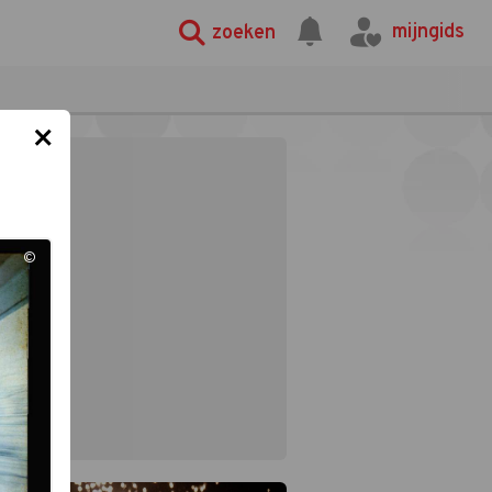
mijngids
zoeken
×
©