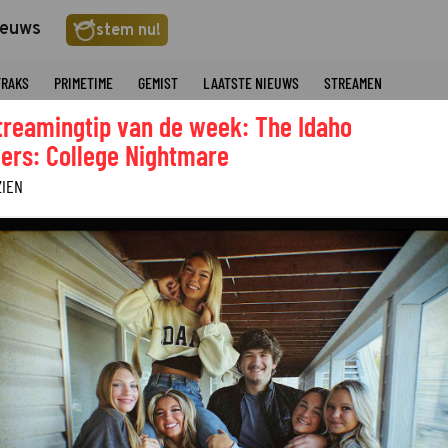
ieuws
stem nu!
TRAKS
PRIMETIME
GEMIST
LAATSTE NIEUWS
STREAMEN
treamingtip van de week: The Idaho
ers: College Nightmare
ZIEN