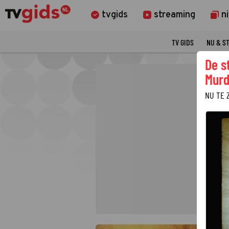
tvgids
streaming
n
TV GIDS
NU & S
De s
Murd
NU TE 