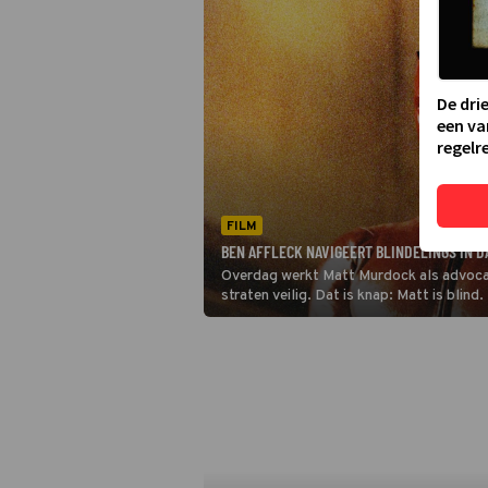
De dri
een va
regelre
FILM
BEN AFFLECK NAVIGEERT BLINDELINGS IN 
Overdag werkt Matt Murdock als advocaat
straten veilig. Dat is knap: Matt is blind.