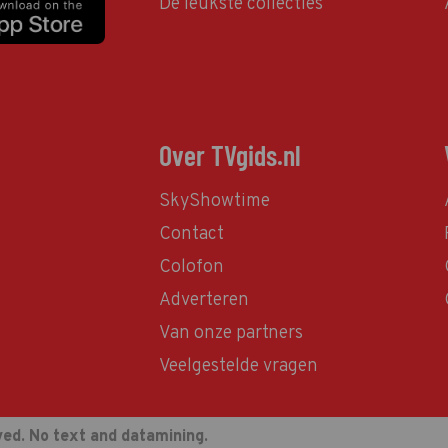
De leukste collecties
Over TVgids.nl
SkyShowtime
Contact
Colofon
Adverteren
Van onze partners
Veelgestelde vragen
ved. No text and datamining.