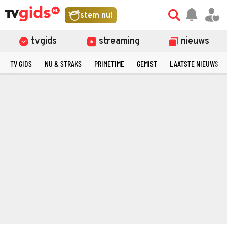
stem nu!
tvgids
streaming
nieuws
TV GIDS
NU & STRAKS
PRIMETIME
GEMIST
LAATSTE NIEUWS