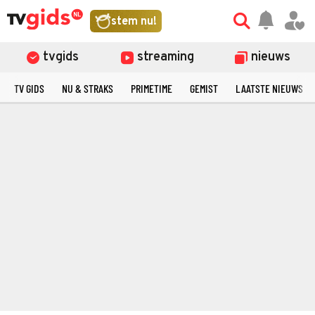
stem nu!
tvgids
streaming
nieuws
TV GIDS
NU & STRAKS
PRIMETIME
GEMIST
LAATSTE NIEUWS