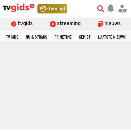
stem nu!
tvgids
streaming
nieuws
TV GIDS
NU & STRAKS
PRIMETIME
GEMIST
LAATSTE NIEUWS