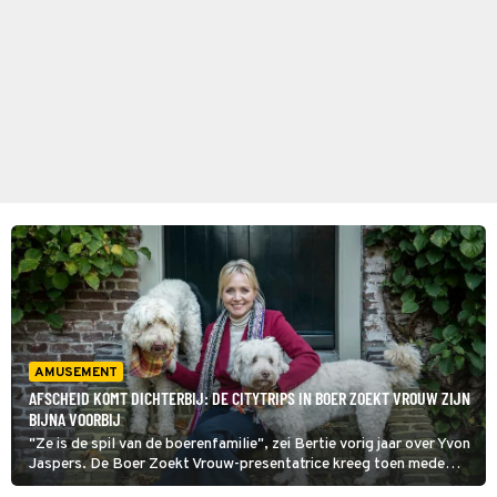
AMUSEMENT
AFSCHEID KOMT DICHTERBIJ: DE CITYTRIPS IN BOER ZOEKT VROUW ZIJN
BIJNA VOORBIJ
"Ze is de spil van de boerenfamilie", zei Bertie vorig jaar over Yvon
Jaspers. De Boer Zoekt Vrouw-presentatrice kreeg toen mede
dankzij de boerin die in 2014 meedeed een lintje. Vanavond vertelt