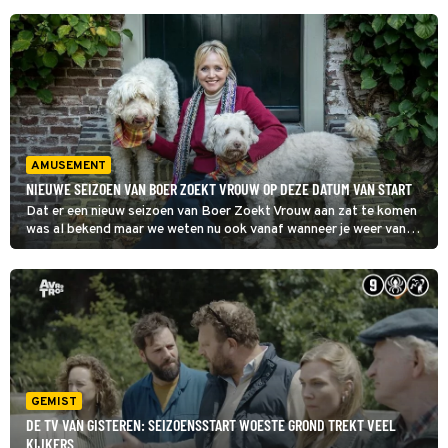
AMUSEMENT
NIEUWE SEIZOEN VAN BOER ZOEKT VROUW OP DEZE DATUM VAN START
Dat er een nieuw seizoen van Boer Zoekt Vrouw aan zat te komen
was al bekend maar we weten nu ook vanaf wanneer je weer van
Yvon Jaspers en haar boeren kunt gaan genieten.
GEMIST
DE TV VAN GISTEREN: SEIZOENSSTART WOESTE GROND TREKT VEEL
KIJKERS