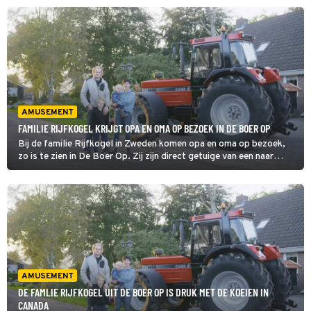
Yvon hoe de citytrips zijn gegaan.
AMUSEMENT
FAMILIE RIJFKOGEL KRIJGT OPA EN OMA OP BEZOEK IN DE BOER OP
Bij de familie Rijfkogel in Zweden komen opa en oma op bezoek,
zo is te zien in De Boer Op. Zij zijn direct getuige van een naar
incident: een koe kampt met een gebroken poot. Bij de familie
Wieggers in Canada helpen de kinderen een handje.
AMUSEMENT
DE FAMLIE RIJFKOGEL UIT DE BOER OP IS DRUK MET DE KOEIEN IN
CANADA