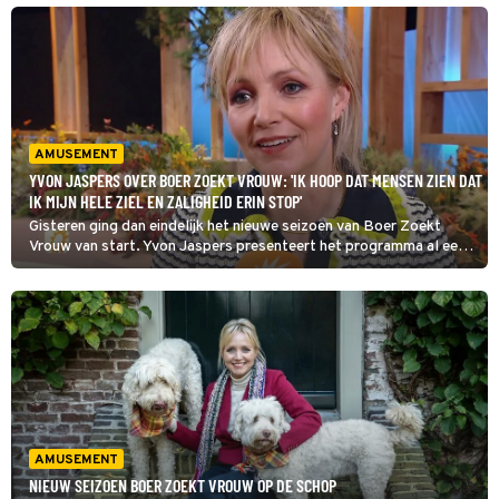
RTL Boulevard een opvallende onthulling over deze brieven.
AMUSEMENT
YVON JASPERS OVER BOER ZOEKT VROUW: 'IK HOOP DAT MENSEN ZIEN DAT
IK MIJN HELE ZIEL EN ZALIGHEID ERIN STOP'
Gisteren ging dan eindelijk het nieuwe seizoen van Boer Zoekt
Vrouw van start. Yvon Jaspers presenteert het programma al een
lange tijd met plezier. In een interview met RTL Boulevard vertelt
ze wat het programma voor haar betekent en wat ze vindt van de
discussie of het ook zonder presentatrice kan.
AMUSEMENT
NIEUW SEIZOEN BOER ZOEKT VROUW OP DE SCHOP