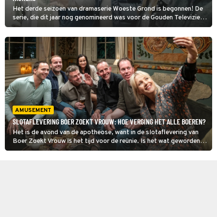
Het derde seizoen van dramaserie Woeste Grond is begonnen! De
serie, die dit jaar nog genomineerd was voor de Gouden Televizier-
Ring, trapt het nieuwe seizoen af met prima kijkcijfers.
AMUSEMENT
SLOTAFLEVERING BOER ZOEKT VROUW: HOE VERGING HET ALLE BOEREN?
Het is de avond van de apotheose, want in de slotaflevering van
Boer Zoekt Vrouw is het tijd voor de reünie. Is het wat geworden
tussen Deedry en Roy? Hoe verging het de andere boeren? De
uitzending zit in elk geval boordevol antwoorden.