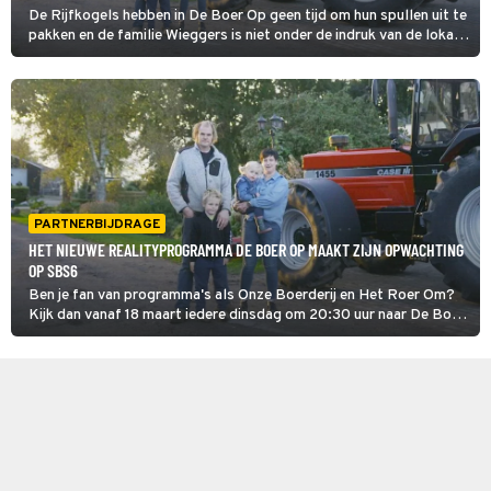
De Rijfkogels hebben in De Boer Op geen tijd om hun spullen uit te
pakken en de familie Wieggers is niet onder de indruk van de lokale
Canadese koeien. In de Franse Pyreneeën kampt het gezin Van
Zandwijk met enkele opstartproblemen.
PARTNERBIJDRAGE
HET NIEUWE REALITYPROGRAMMA DE BOER OP MAAKT ZIJN OPWACHTING
OP SBS6
Ben je fan van programma's als Onze Boerderij en Het Roer Om?
Kijk dan vanaf 18 maart iedere dinsdag om 20:30 uur naar De Boer
Op op SBS6.