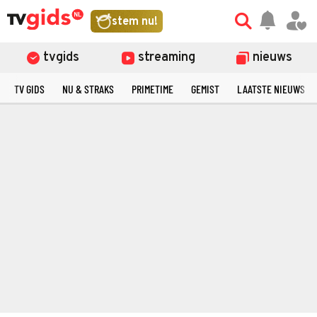
stem nu!
tvgids
streaming
nieuws
TV GIDS
NU & STRAKS
PRIMETIME
GEMIST
LAATSTE NIEUWS