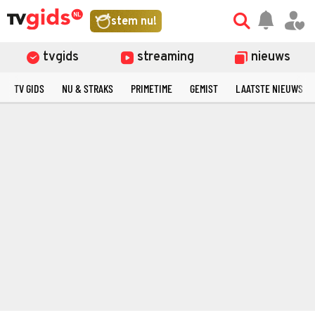
stem nu!
tvgids
streaming
nieuws
TV GIDS
NU & STRAKS
PRIMETIME
GEMIST
LAATSTE NIEUWS