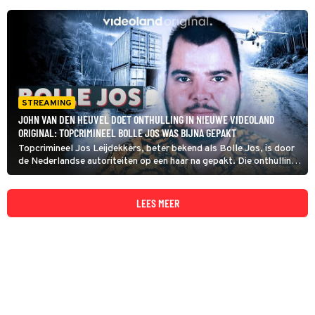
STREAMING
JOHN VAN DEN HEUVEL DOET ONTHULLING IN NIEUWE VIDEOLAND
ORIGINAL: TOPCRIMINEEL BOLLE JOS WAS BIJNA GEPAKT
Topcrimineel Jos Leijdekkers, beter bekend als Bolle Jos, is door
de Nederlandse autoriteiten op een haar na gepakt. Die onthulling
doet misdaadverslaggever John van den Heuvel in het tweede deel
van de Videoland Original Bolle Jos.
LEES MEER