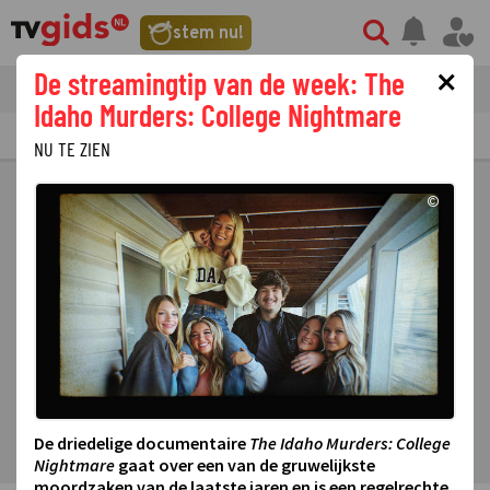
stem nu!
×
De streamingtip van de week: The
tvgids
streaming
nieuws
Idaho Murders: College Nightmare
TV GIDS
NU & STRAKS
PRIMETIME
GEMIST
LAATSTE NIEUWS
NU TE ZIEN
©
De driedelige documentaire
The Idaho Murders: College
Nightmare
gaat over een van de gruwelijkste
moordzaken van de laatste jaren en is een regelrechte