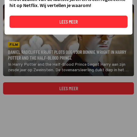
hit op Netflix. Wij vertellen je waarom!
LEES MEER
FILM
DANIEL RADCLIFFE KRIJGT PLOTS OOG VOOR BONNIE WRIGHT IN HARRY
POTTER AND THE HALF-BLOOD PRINCE
In Harry Potter and the Half-Blood Prince begint Harry aan zijn
zesde jaar op Zweinstein. De tovenaarsleerling duikt diep in het
duistere verleden van Voldemort en krijgt zowaar een liefdesleven.
LEES MEER