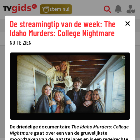
stem nu!
×
De streamingtip van de week: The
tvgids
streaming
nieuws
Idaho Murders: College Nightmare
TV GIDS
NU & STRAKS
PRIMETIME
GEMIST
LAATSTE NIEUWS
NU TE ZIEN
©
De driedelige documentaire
The Idaho Murders: College
Nightmare
gaat over een van de gruwelijkste
moordzaken van de laatste jaren en is een regelrechte