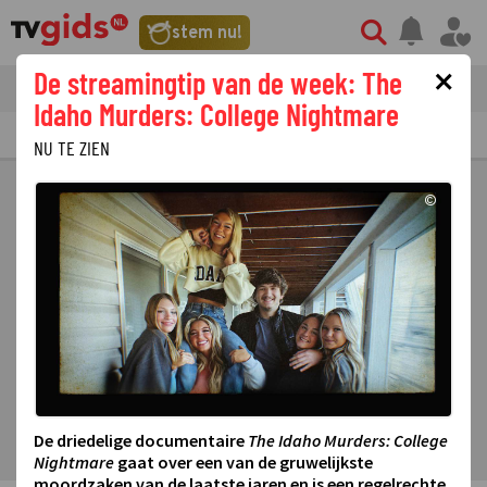
stem nu!
×
De streamingtip van de week: The
tvgids
streaming
nieuws
Idaho Murders: College Nightmare
TV GIDS
NU & STRAKS
PRIMETIME
GEMIST
LAATSTE NIEUWS
NU TE ZIEN
©
De driedelige documentaire
The Idaho Murders: College
Nightmare
gaat over een van de gruwelijkste
moordzaken van de laatste jaren en is een regelrechte