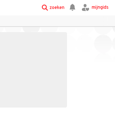
mijngids
zoeken