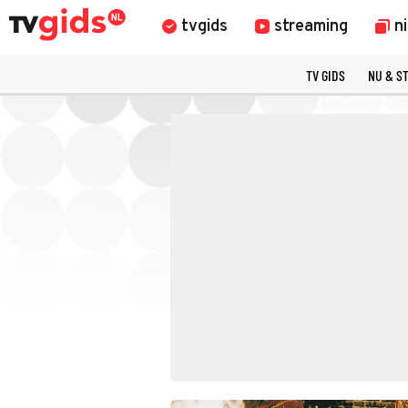
tvgids
streaming
n
TV GIDS
NU & S