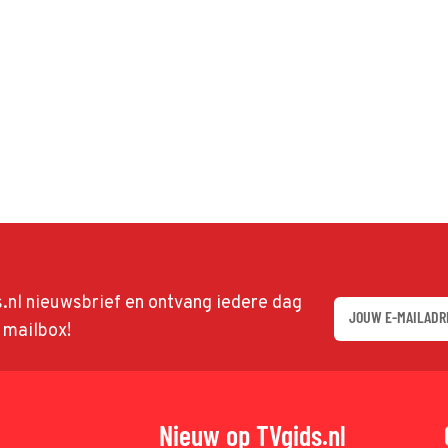
ds.nl nieuwsbrief en ontvang iedere dag
w mailbox!
Nieuw op TVgids.nl