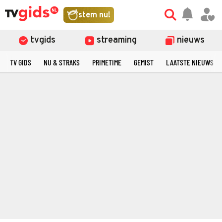
stem nu!
tvgids
streaming
nieuws
TV GIDS
NU & STRAKS
PRIMETIME
GEMIST
LAATSTE NIEUWS