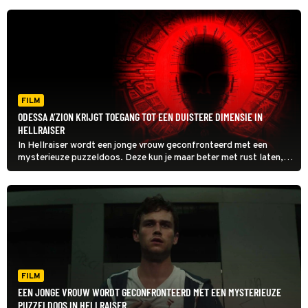
FILM
ODESSA A’ZION KRIJGT TOEGANG TOT EEN DUISTERE DIMENSIE IN
HELLRAISER
In Hellraiser wordt een jonge vrouw geconfronteerd met een
mysterieuze puzzeldoos. Deze kun je maar beter met rust laten,
aangezien die de poorten naar de hel opent.
FILM
EEN JONGE VROUW WORDT GECONFRONTEERD MET EEN MYSTERIEUZE
PUZZELDOOS IN HELLRAISER