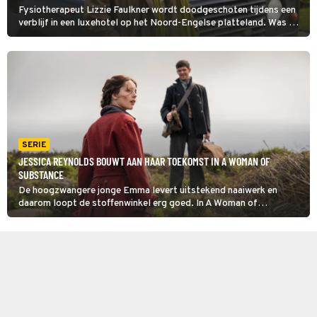
Fysiotherapeut Lizzie Faulkner wordt doodgeschoten tijdens een
verblijf in een luxehotel op het Noord-Engelse platteland. Was die
kogel wel voor haar bedoeld? Rechercheur Vera Stanhope bijt zich
in deze aflevering van Vera vast in de zaak. (HH)
SERIE
JESSICA REYNOLDS BOUWT AAN HAAR TOEKOMST IN A WOMAN OF
SUBSTANCE
De hoogzwangere jonge Emma levert uitstekend naaiwerk en
daarom loopt de stoffenwinkel erg goed. In A Woman of
Substance ontmoet ze haar goede vriend Mac, die haar graag wil
ondersteunen. Bijvoorbeeld bij het openen van een eigen
stoffenwinkel.