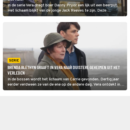
In de serie Vera dregt boer Danny Pryor een lijk uit een beerput.
Het lichaam blijkt van de jonge Jack Reeves te zijn. Deze
homoseksuele woonwagenbewoner had gebroken met zijn familie
en verliet het kamp met slaande ruzie.
SERIE
BRENDA BLETHYN GRAAFT IN VERA NAAR DUISTERE GEHEIMEN UIT HET
VERLEDEN
In de bossen wordt het lichaam van Carrie gevonden. Dertig jaar
eerder verdween ze van de ene op de andere dag. Vera ontdekt in
deze herhaling van de gelijknamige serie dat Carrie niet het lieve
schoolmeisje was dat haar vader in haar zag.