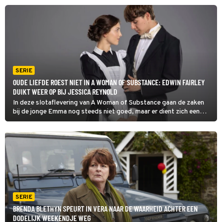
reden: ze stuit op schimmige zaken. (HH)
SERIE
OUDE LIEFDE ROEST NIET IN A WOMAN OF SUBSTANCE: EDWIN FAIRLEY
DUIKT WEER OP BIJ JESSICA REYNOLD
In deze slotaflevering van A Woman of Substance gaan de zaken
bij de jonge Emma nog steeds niet goed, maar er dient zich een
reddingsboei aan uit onverwachte hoek. Edwin Fairley, de man die
Emma ooit zwanger achterliet, heeft een zakelijk voorstel.
SERIE
BRENDA BLETHYN SPEURT IN VERA NAAR DE WAARHEID ACHTER EEN
DODELIJK WEEKENDJE WEG