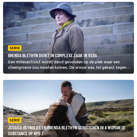
succesvolle zakenvrouw die ze uiteindelijk werd.
SERIE
BRENDA BLETHYN DUIKT IN COMPLEXE ZAAK IN VERA
Een milieuactivist wordt dood gevonden op de plek waar een
steengroeve zou moeten komen. De vrouw was fel gekant tegen
de komst ervan en al snel is een van de initiatiefnemers van het
project verdachte nummer 1 in Vera. (HH)
SERIE
JESSICA REYNOLDS EN BRENDA BLETHYN SCHITTEREN IN A WOMAN OF
SUBSTANCE OP NPO 2