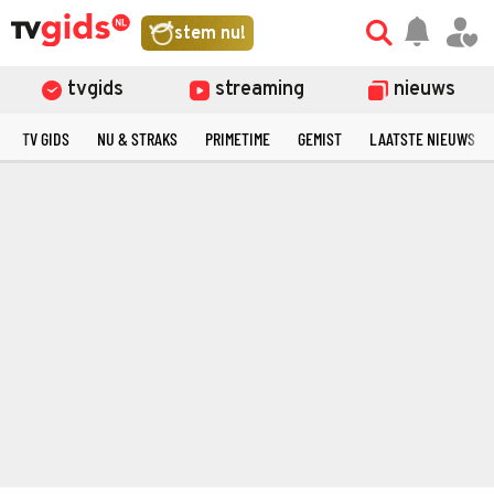
stem nu!
tvgids
streaming
nieuws
TV GIDS
NU & STRAKS
PRIMETIME
GEMIST
LAATSTE NIEUWS