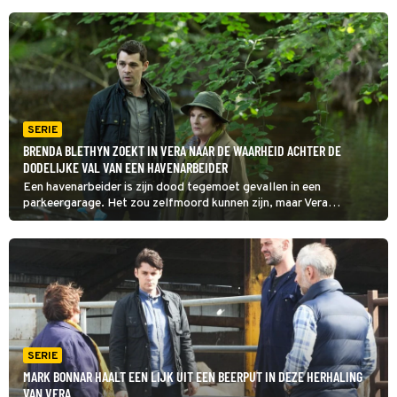
SERIE
BRENDA BLETHYN ZOEKT IN VERA NAAR DE WAARHEID ACHTER DE
DODELIJKE VAL VAN EEN HAVENARBEIDER
Een havenarbeider is zijn dood tegemoet gevallen in een
parkeergarage. Het zou zelfmoord kunnen zijn, maar Vera
vermoedt dat iemand hem heeft geduwd. Het slachtoffer heeft de
afgelopen tijd heel wat vijanden gemaakt. (HH)
SERIE
MARK BONNAR HAALT EEN LIJK UIT EEN BEERPUT IN DEZE HERHALING
VAN VERA