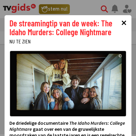
stem nu!
×
De streamingtip van de week: The
tvgids
streaming
nieuws
Idaho Murders: College Nightmare
TV GIDS
NU & STRAKS
PRIMETIME
GEMIST
LAATSTE NIEUWS
NU TE ZIEN
©
De driedelige documentaire
The Idaho Murders: College
Nightmare
gaat over een van de gruwelijkste
moordzaken van de laatste jaren en is een regelrechte