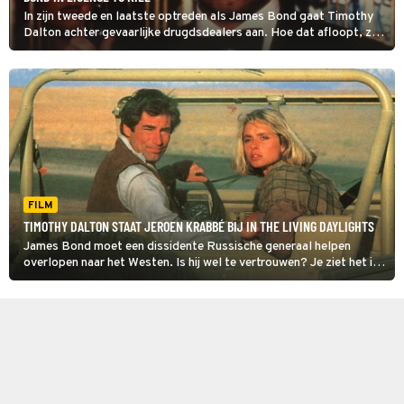
In zijn tweede en laatste optreden als James Bond gaat Timothy
Dalton achter gevaarlijke drugdsdealers aan. Hoe dat afloopt, zie
je in Licence to Kill.
FILM
TIMOTHY DALTON STAAT JEROEN KRABBÉ BIJ IN THE LIVING DAYLIGHTS
James Bond moet een dissidente Russische generaal helpen
overlopen naar het Westen. Is hij wel te vertrouwen? Je ziet het in
The Living Daylights.