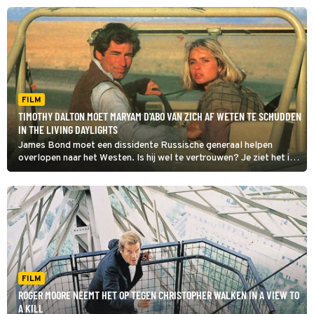
FILM
TIMOTHY DALTON MOET MARYAM D'ABO VAN ZICH AF WETEN TE SCHUDDEN
IN THE LIVING DAYLIGHTS
James Bond moet een dissidente Russische generaal helpen
overlopen naar het Westen. Is hij wel te vertrouwen? Je ziet het in
The Living Daylights.
FILM
ROGER MOORE NEEMT HET OP TEGEN CHRISTOPHER WALKEN IN A VIEW TO
A KILL