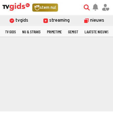
stem nu!
tvgids
streaming
nieuws
TV GIDS
NU & STRAKS
PRIMETIME
GEMIST
LAATSTE NIEUWS