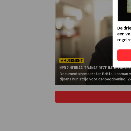
De dri
een va
regelre
AMUSEMENT
NPO 2 HERHAALT VANAF DEZE DATUM DE DO
Documentairemaakster Britta Hosman vol
tijdens hun strijd voor genoegdoening. Z
kloosterorde de Goede Herder. Het leven