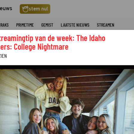
ieuws
stem nu!
TRAKS
PRIMETIME
GEMIST
LAATSTE NIEUWS
STREAMEN
treamingtip van de week: The Idaho
ers: College Nightmare
ZIEN