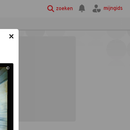
mijngids
zoeken
×
©