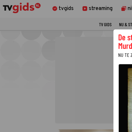
tvgids
streaming
n
TV GIDS
NU & S
De s
Murd
NU TE 