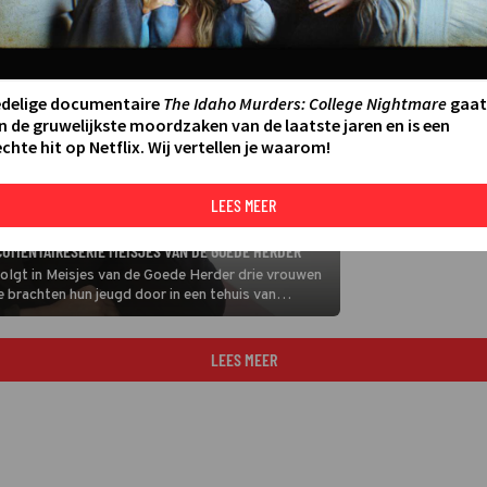
edelige documentaire
The Idaho Murders: College Nightmare
gaat
n de gruwelijkste moordzaken van de laatste jaren en is een
chte hit op Netflix. Wij vertellen je waarom!
LEES MEER
CUMENTAIRESERIE MEISJES VAN DE GOEDE HERDER
gt in Meisjes van de Goede Herder drie vrouwen
e brachten hun jeugd door in een tehuis van
 was er zwaar en liefdeloos.
LEES MEER