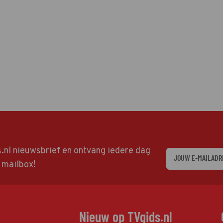
ds.nl nieuwsbrief en ontvang iedere dag
w mailbox!
Nieuw op TVgids.nl