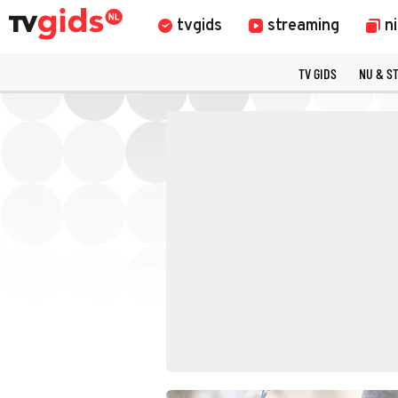
tvgids
streaming
n
TV GIDS
NU & S