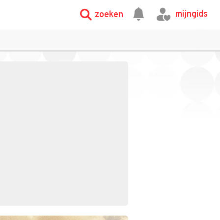
mijngids
zoeken