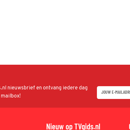
ds.nl nieuwsbrief en ontvang iedere dag
w mailbox!
Nieuw op TVgids.nl