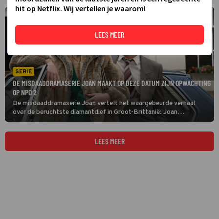
hit op Netflix. Wij vertellen je waarom!
LEES MEER
SERIE
DE MISDAADDRAMASERIE JOAN MAAKT OP DEZE DATUM ZIJN OPWACHTING
OP NPO 2
De misdaaddramaserie Joan vertelt het waargebeurde verhaal
over de beruchtste diamantdief in Groot-Brittanië: Joan
Hannington. In de eerste aflevering vlucht ze naar Londen om uit
handen te blijven van haar gewelddadige partner.
LEES MEER