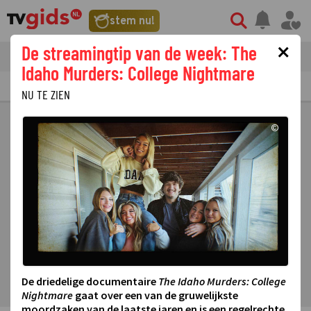
stem nu!
×
De streamingtip van de week: The
tvgids
streaming
nieuws
Idaho Murders: College Nightmare
TV GIDS
NU & STRAKS
PRIMETIME
GEMIST
LAATSTE NIEUWS
NU TE ZIEN
©
De driedelige documentaire
The Idaho Murders: College
Nightmare
gaat over een van de gruwelijkste
moordzaken van de laatste jaren en is een regelrechte