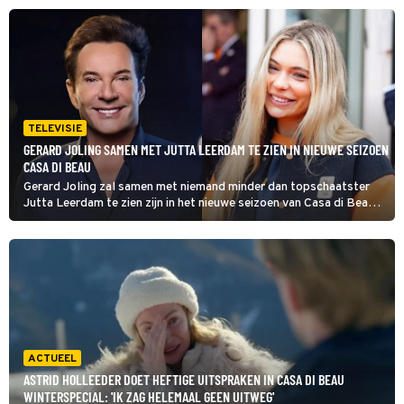
TELEVISIE
GERARD JOLING SAMEN MET JUTTA LEERDAM TE ZIEN IN NIEUWE SEIZOEN
CASA DI BEAU
Gerard Joling zal samen met niemand minder dan topschaatster
Jutta Leerdam te zien zijn in het nieuwe seizoen van Casa di Beau,
zo maakte de entertainer maandagmorgen bekend in De Radio 538
Ochtendshow: 'Ik weet eigenlijk niet of ik dat mag zeggen.'
ACTUEEL
ASTRID HOLLEEDER DOET HEFTIGE UITSPRAKEN IN CASA DI BEAU
WINTERSPECIAL: 'IK ZAG HELEMAAL GEEN UITWEG'