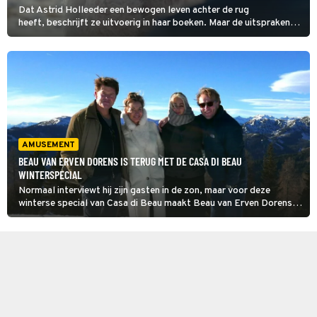
Dat Astrid Holleeder een bewogen leven achter de rug
heeft, beschrijft ze uitvoerig in haar boeken. Maar de uitspraken
die ze er in de Casa di Beau Winterspecial over doet, zijn minstens
zo heftig. Over haar gewelddadige vader. En hoe eenzaam ze was.
AMUSEMENT
BEAU VAN ERVEN DORENS IS TERUG MET DE CASA DI BEAU
WINTERSPECIAL
Normaal interviewt hij zijn gasten in de zon, maar voor deze
winterse special van Casa di Beau maakt Beau van Erven Dorens
graag een uitzondering.