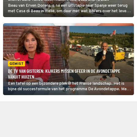
Beau van Erven Dorens is na een uitstapje naar Spanje weer terug
met Casa di Beau in Italië, om daar met wat BN'ers over het leven
te praten. Dat gaat de presentator onder andere doen met Gerard
Joling en Jutta Leerdam. Vanaf wanneer is het
interviewprogramma te zien?
GEMIST
DE TV VAN GISTEREN: KIJKERS MISSEN SFEER IN DE AVONDETAPPE
VANUIT HUIZEN
Een tafel op een bijzondere plek in het Franse landschap. Het is
bijna dé succesformule van het programma De Avondetappe. Maar
wat zagen de 874.000 kijkers zondagavond? De opnames waren
in Nederland en dat viel niet in goede aarde al is dat aan de
kijkcijfers niet terug te zien.