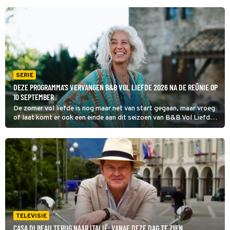
SERIE
DEZE PROGRAMMA'S VERVANGEN B&B VOL LIEFDE 2026 NA DE REÜNIE OP
10 SEPTEMBER
De zomer vol liefde is nog maar net van start gegaan, maar vroeg
of laat komt er ook een einde aan dit seizoen van B&B Vol Liefde.
De grote vraag is dan: welke programma's nemen het stokje over?
TELEVISIE
CASA DI BEAU TERUG NAAR ITALIË: VANAF DEZE DAG TE ZIEN