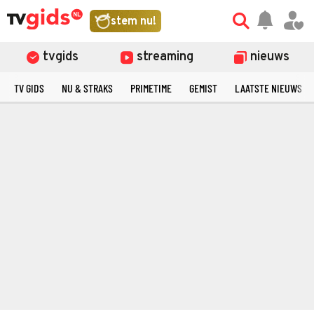
stem nu!
tvgids
streaming
nieuws
TV GIDS
NU & STRAKS
PRIMETIME
GEMIST
LAATSTE NIEUWS