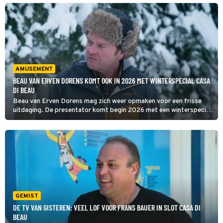
AMUSEMENT
BEAU VAN ERVEN DORENS KOMT OOK IN 2026 MET WINTERSPECIAL CASA
DI BEAU
Beau van Erven Dorens mag zich weer opmaken voor een frisse
uitdaging. De presentator komt begin 2026 met een winterspecial
van Casa di Beau.
GEMIST
DE TV VAN GISTEREN: VEEL LOF VOOR FRANS BAUER IN SLOT CASA DI
BEAU