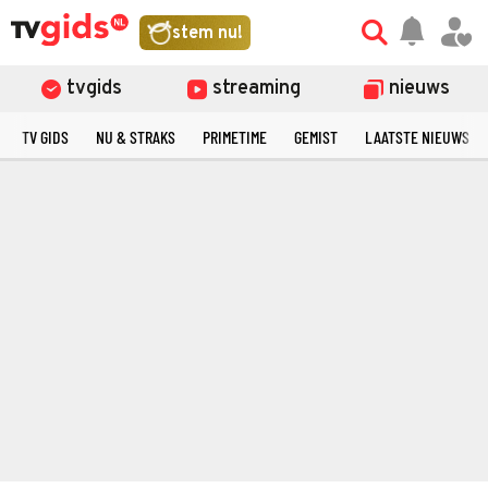
stem nu!
tvgids
streaming
nieuws
TV GIDS
NU & STRAKS
PRIMETIME
GEMIST
LAATSTE NIEUWS