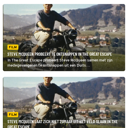
FILM
STEVE MCQUEEN PROBEERT TE ONTSNAPPEN IN THE GREAT ESCAPE
In The Great Escape probeert Steve McQueen samen met zijn
medegevangenen te ontsnappen uit een Duits
krijgsgevangenenkamp. De film is gebaseerd op een waargebeurd
verhaal.
FILM
STEVE MCQUEEN LAAT ZICH NIET ZOMAAR UIT HET VELD SLAAN IN THE
GREAT ESCAPE