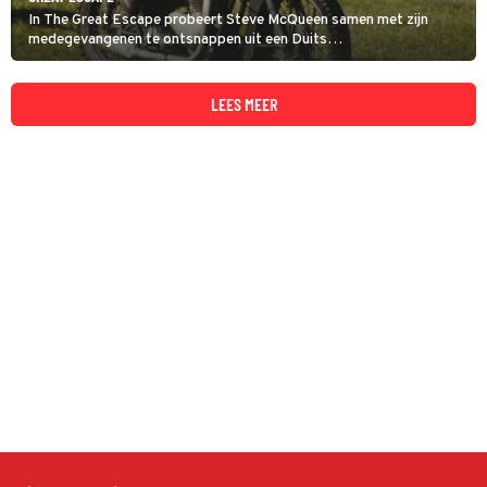
In The Great Escape probeert Steve McQueen samen met zijn
medegevangenen te ontsnappen uit een Duits
krijgsgevangenenkamp. De film is gebaseerd op een waargebeurd
verhaal.
LEES MEER