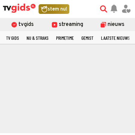
stem nu!
tvgids
streaming
nieuws
TV GIDS
NU & STRAKS
PRIMETIME
GEMIST
LAATSTE NIEUWS