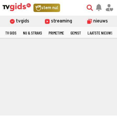
stem nu!
tvgids
streaming
nieuws
TV GIDS
NU & STRAKS
PRIMETIME
GEMIST
LAATSTE NIEUWS