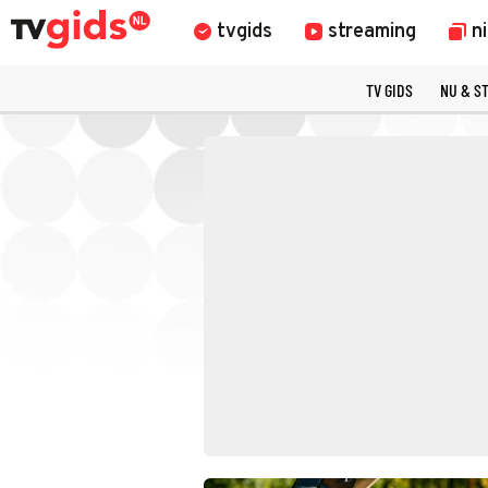
tvgids
streaming
n
TV GIDS
NU & S