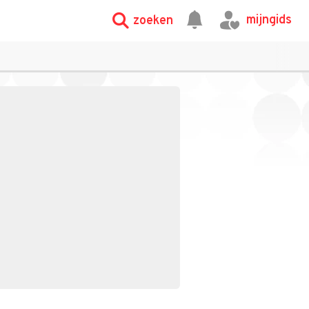
mijngids
zoeken