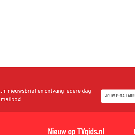
ds.nl nieuwsbrief en ontvang iedere dag
w mailbox!
Nieuw op TVgids.nl