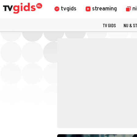
tvgids
streaming
n
TV GIDS
NU & S