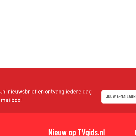
ds.nl nieuwsbrief en ontvang iedere dag
w mailbox!
Nieuw op TVgids.nl