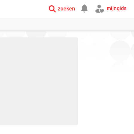
mijngids
zoeken