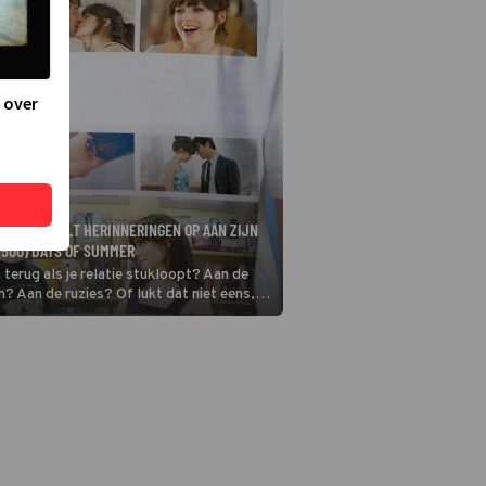
 over
EVITT HAALT HERINNERINGEN OP AAN ZIJN
 (500) DAYS OF SUMMER
 terug als je relatie stukloopt? Aan de
 Aan de ruzies? Of lukt dat niet eens,
l pijn doet om terug te kijken? Daarover
 (500) Days of Summer.