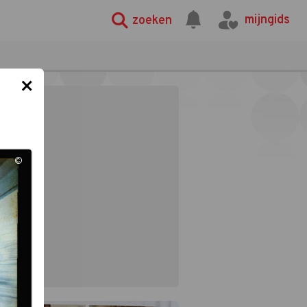
mijngids
zoeken
×
©