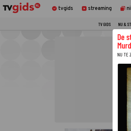
tvgids
streaming
n
TV GIDS
NU & S
De s
Murd
NU TE 