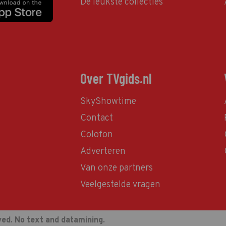
De leukste collecties
Over TVgids.nl
SkyShowtime
Contact
Colofon
Adverteren
Van onze partners
Veelgestelde vragen
ved. No text and datamining.