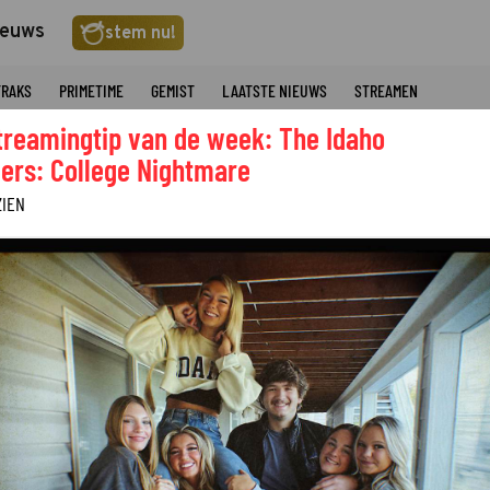
ieuws
stem nu!
TRAKS
PRIMETIME
GEMIST
LAATSTE NIEUWS
STREAMEN
treamingtip van de week: The Idaho
ers: College Nightmare
ZIEN