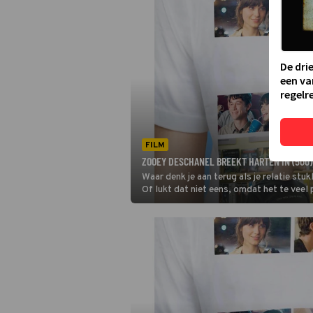
De dri
een va
regelre
FILM
ZOOEY DESCHANEL BREEKT HARTEN IN (500
Waar denk je aan terug als je relatie s
Of lukt dat niet eens, omdat het te veel
romcom (500) Days of Summer.