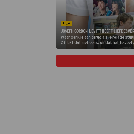
FILM
JOSEPH GORDON-LEVITT HEEFT LIEFDESVERD
Waar denk je aan terug als je relatie s
Of lukt dat niet eens, omdat het te veel
romcom (500) Days of Summer.