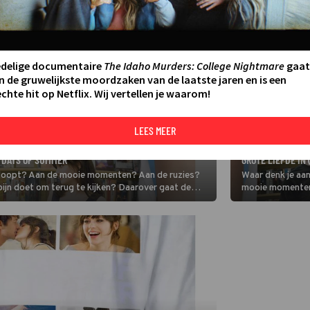
edelige documentaire
The Idaho Murders: College Nightmare
gaat
n de gruwelijkste moordzaken van de laatste jaren en is een
chte hit op Netflix. Wij vertellen je waarom!
LEES MEER
FILM
JOSEPH GORDON-L
) DAYS OF SUMMER
GROTE LIEFDE IN
tukloopt? Aan de mooie momenten? Aan de ruzies?
Waar denk je aan
 pijn doet om terug te kijken? Daarover gaat de
mooie momenten?
omdat het te vee
gaat de romcom