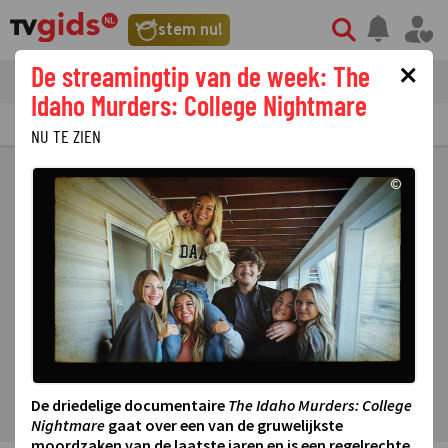
stem nu!
×
De streamingtip van de week: The
tvgids
streaming
nieuws
Idaho Murders: College Nightmare
TV GIDS
NU & STRAKS
PRIMETIME
GEMIST
LAATSTE NIEUWS
NU TE ZIEN
©
De driedelige documentaire
The Idaho Murders: College
Nightmare
gaat over een van de gruwelijkste
moordzaken van de laatste jaren en is een regelrechte