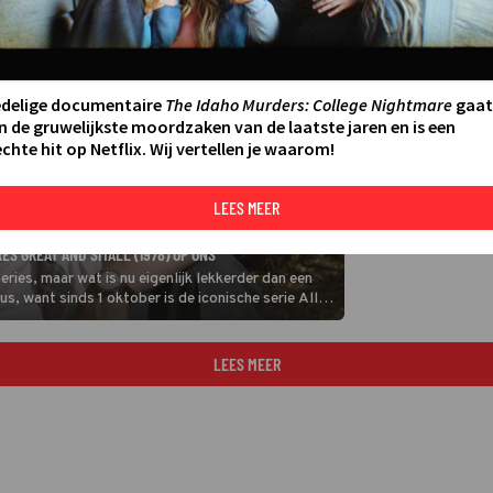
edelige documentaire
The Idaho Murders: College Nightmare
gaat
n de gruwelijkste moordzaken van de laatste jaren en is een
chte hit op Netflix. Wij vertellen je waarom!
LEES MEER
ES GREAT AND SMALL (1978) OP ONS
eries, maar wat is nu eigenlijk lekkerder dan een
s, want sinds 1 oktober is de iconische serie All
e dinsdag om 20:00 uur te zien bij ONS.
LEES MEER