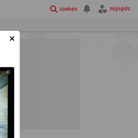
mijngids
zoeken
×
©