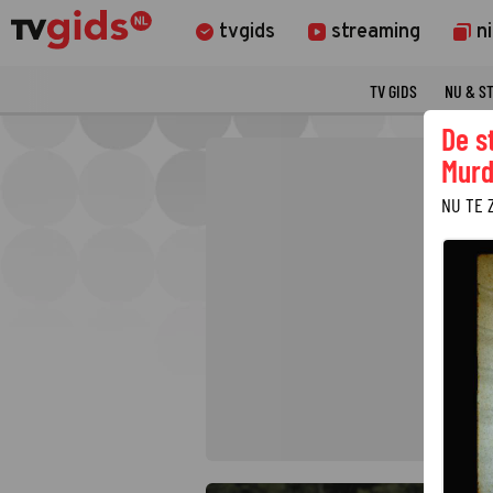
tvgids
streaming
n
TV GIDS
NU & S
De s
Murd
NU TE 