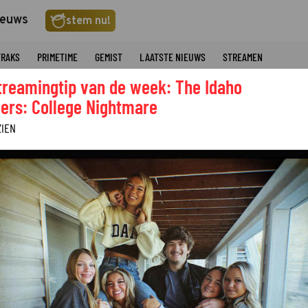
ieuws
stem nu!
TRAKS
PRIMETIME
GEMIST
LAATSTE NIEUWS
STREAMEN
treamingtip van de week: The Idaho
ers: College Nightmare
ZIEN