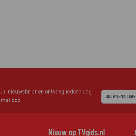
ds.nl nieuwsbrief en ontvang iedere dag
w mailbox!
Nieuw op TVgids.nl