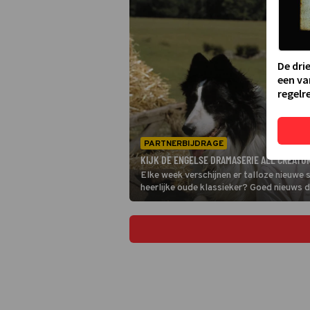
De dri
een va
regelre
PARTNERBIJDRAGE
KIJK DE ENGELSE DRAMASERIE ALL CREATUR
Elke week verschijnen er talloze nieuwe s
heerlijke oude klassieker? Goed nieuws du
Creatures Great and Small uit 1978 ieder