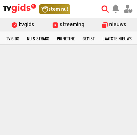
stem nu!
tvgids
streaming
nieuws
TV GIDS
NU & STRAKS
PRIMETIME
GEMIST
LAATSTE NIEUWS