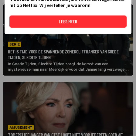
hit op Netflix. Wij vertellen je waarom!
LEES MEER
SERIE
HET IS TIJD VOOR DE SPANNENDE ZOMERCLIFFHANGER VAN GOEDE
TIJDEN, SLECHTE TIJDEN
In Goede Tijden, Slechte Tijden zorgt de komst van een
mysterieuze man naar Meerdijk ervoor dat Janine lang verzwegen
geheimen onder ogen moet komen, terwijl Bruno in een dronken bui
verhaal gaat halen bij Bing omdat hij zo verbolgen is dat Nina hem
heeft gedumpt.
AMUSEMENT
'ZOMERCLIFFHANGER VAN GTST LOOPT NIET VOOR IEDEREEN GOED AF'