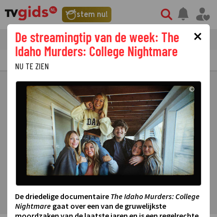
stem nu!
×
De streamingtip van de week: The
tvgids
streaming
nieuws
Idaho Murders: College Nightmare
TV GIDS
NU & STRAKS
PRIMETIME
GEMIST
LAATSTE NIEUWS
NU TE ZIEN
©
De driedelige documentaire
The Idaho Murders: College
Nightmare
gaat over een van de gruwelijkste
moordzaken van de laatste jaren en is een regelrechte