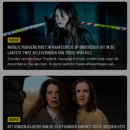
SERIE
NATALIE MADUEÑO MOET IN HAAR EENTJE OP ONDERZOEK UIT IN DE
LAATSTE TWEE AFLEVERINGEN VAN THOSE WHO KILL
Zonder rechercheur Frederik Havgaard is het onderzoek naar de
moorden in rep en roer. In deze laatste twee afleveringen van
Those Who Kill gaat een gebroken Louise Bergstein zijn gangen
na. Een ooggetuige levert nuttige informatie.
SERIE
DÍT VINDEN KIJKERS VAN DE CLIFFHANGER VAN HET 35STE SEIZOEN GTST