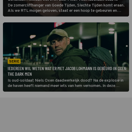
De zomercliffhanger van Goede Tijden, Slechte Tijden komt eraan.
Als we RTL mogen geloven, staat er een hoop te gebeuren en
belooft de seizoensfinale spannend te worden. Volgens
GTSTCourant loopt de cliffhanger niet voor iedereen goed af en
komt er zelfs een personage te overlijden.
SERIE
IEDEREEN WIL WETEN WAT ER MET JACOB LOHMANN IS GEBEURD IN OXEN:
THE DARK MEN
Is oud-soldaat Niels Oxen daadwerkelijk dood? Na de explosie in
de haven heeft niemand meer iets van hem vernomen. In deze
laatste aflevering van Oxen: The Dark Men ontvangt
overheidsagent Margrethe Franck een bos bloemen met een
aanwijzing.