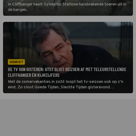
In Cliffhanger haalt Sylvester Stallone halsbrekende toeren uit in
de bergen.
GEMIST
DE TV VAN GISTEREN: GTST SLUIT SEIZOEN AF MET TELEURSTELLENDE
CLIFFHANGER ÉN KIJKCIJFERS
Met de zomervakanties in zicht loopt het tv-seizoen ook op z’n
eind. Zo sloot Goede Tijden, Slechte Tijden gisteravond
traditiegetrouw het seizoen af met de befaamde cliffhanger. Maar
hoe werd die bekeken?