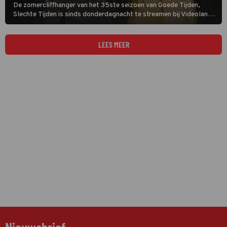
De zomercliffhanger van het 35ste seizoen van Goede Tijden,
Slechte Tijden is sinds donderdagnacht te streamen bij Videoland.
De grote vraag is: wat vinden de kijkers er eigenlijk van?
LEES MEER