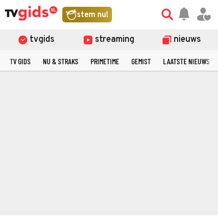
stem nu!
tvgids
streaming
nieuws
TV GIDS
NU & STRAKS
PRIMETIME
GEMIST
LAATSTE NIEUWS