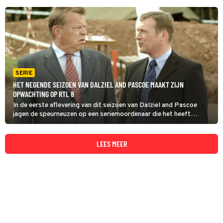
SERIE
HET NEGENDE SEIZOEN VAN DALZIEL AND PASCOE MAAKT ZIJN
OPWACHTING OP RTL 8
In de eerste aflevering van dit seizoen van Dalziel and Pascoe
jagen de speurneuzen op een seriemoordenaar die het heeft
voorzien op verpleegsters. Wanneer de maniak opnieuw dreigt toe
te slaan, zet Dalziel een nogal onconventionele valstrik op.
LEES MEER