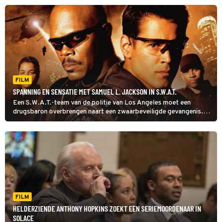
een medegevangene in Hart's War.
FILM
SPANNING EN SENSATIE MET SAMUEL L. JACKSON IN S.W.A.T.
Een S.W.A.T.-team van de politie van Los Angeles moet een
drugsbaron overbrengen naart een zwaarbeveiligde gevangenis.
Dat is nog een hele klus.
FILM
HELDERZIENDE ANTHONY HOPKINS ZOEKT EEN SERIEMOORDENAAR IN
SOLACE