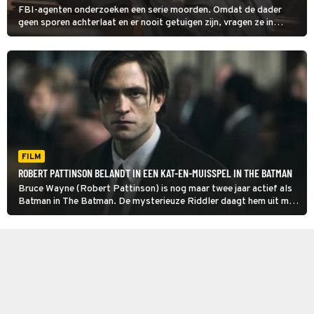
FBI-agenten onderzoeken een serie moorden. Omdat de dader
geen sporen achterlaat en er nooit getuigen zijn, vragen ze in
Solace een helderziende om hulp.
FILM
ROBERT PATTINSON BELANDT IN EEN KAT-EN-MUISSPEL IN THE BATMAN
Bruce Wayne (Robert Pattinson) is nog maar twee jaar actief als
Batman in The Batman. De mysterieuze Riddler daagt hem uit met
cryptische boodschappen die leiden naar een grote samenzwering
die diep in Gotham verankerd zit.