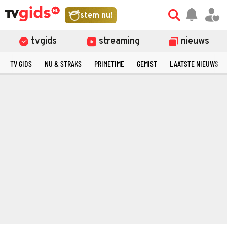
stem nu!
tvgids
streaming
nieuws
TV GIDS
NU & STRAKS
PRIMETIME
GEMIST
LAATSTE NIEUWS