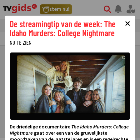
stem nu!
×
De streamingtip van de week: The
tvgids
streaming
nieuws
Idaho Murders: College Nightmare
TV GIDS
NU & STRAKS
PRIMETIME
GEMIST
LAATSTE NIEUWS
NU TE ZIEN
©
De driedelige documentaire
The Idaho Murders: College
Nightmare
gaat over een van de gruwelijkste
moordzaken van de laatste jaren en is een regelrechte