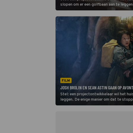
slopen om er een golfbaan aan te leggen
om dat te stoppen is met een bak geld o
komen. Net op dat moment vind je een s
doe je?
FILM
JOSH BROLIN EN SEAN ASTIN GAAN OP AVON
Stel: een projectontwikkelaar wil het hu
leggen. De enige manier om dat te stopp
Net op dat moment vind je een schatkaar
hebben wel een idee.