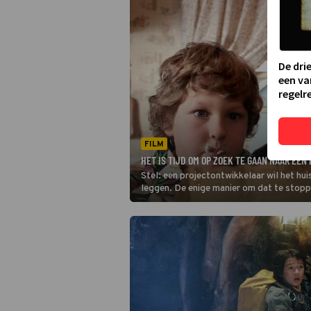
De dri
een va
regelre
FILM
HET IS TIJD OM OP ZOEK TE GAAN NAAR EE
Stel: een projectontwikkelaar wil het hu
leggen. De enige manier om dat te stopp
Net op dat moment vind je in The Goonie