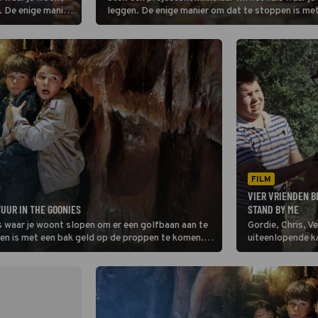
. De enige manier
leggen. De enige manier om dat te stoppen is me
p de proppen te
Net op dat moment vind je een schatkaart. Wat d
chatkaart. Wat
FILM
VIER VRIENDEN B
TUUR IN THE GOONIES
STAND BY ME
is waar je woont slopen om er een golfbaan aan te
Gordie, Chris, V
en is met een bak geld op de proppen te komen.
uiteenlopende k
t. Wat doe je? De karakters uit The Goonies
spannend avont