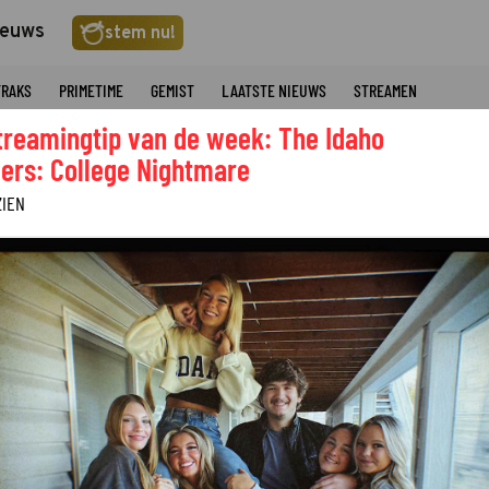
ieuws
stem nu!
TRAKS
PRIMETIME
GEMIST
LAATSTE NIEUWS
STREAMEN
treamingtip van de week: The Idaho
ers: College Nightmare
ZIEN