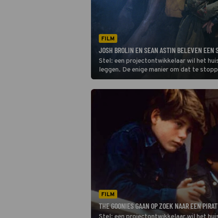
FILM
JOSH BROLIN EN SEAN ASTIN BELEVEN EEN
Stel: een projectontwikkelaar wil het hu
leggen. De enige manier om dat te stopp
Net op dat moment vind je een schatkaar
Goonies hebben wel een idee.
FILM
THE GOONIES GAAN OP ZOEK NAAR EEN PIRA
Stel: een projectontwikkelaar wil het hu