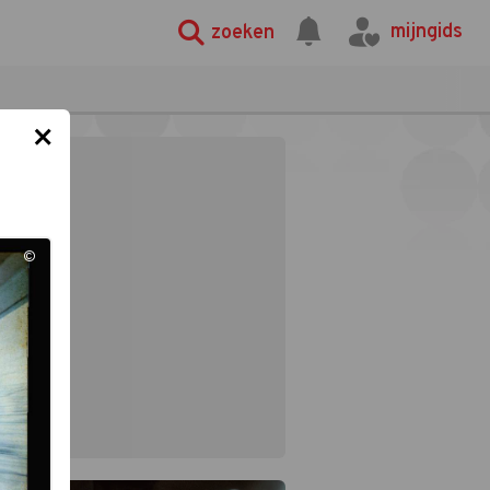
mijngids
zoeken
×
©