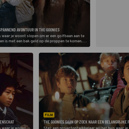
 SPANNEND AVONTUUR IN THE GOONIES
is waar je woont slopen om er een golfbaan aan te
en is met een bak geld op de proppen te komen.
t. Wat doe je? De karakters uit The
FILM
TENSCHAT
THE GOONIES GAAN OP ZOEK NAAR EEN BELANGRIJKE 
is waar je woont
Stel: een projectontwikkelaar wil het huis waar j