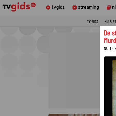
tvgids
streaming
n
TV GIDS
NU & S
De s
Murd
NU TE 