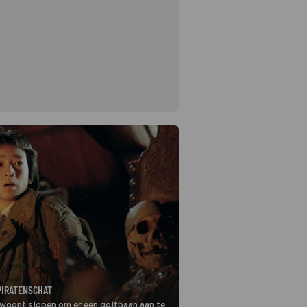
PIRATENSCHAT
e woont slopen om er een golfbaan aan te