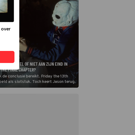
 over
HEES NU WEL OF NIET AAN ZIJN EIND IN
: THE FINAL CHAPTER?
k de conclusie bereikt. Friday the 13th
oeld als slotstuk. Toch keert Jason terug.