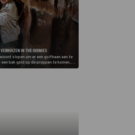
 VERHUIZEN IN THE GOONIES
e woont slopen om er een golfbaan aan te
t een bak geld op de proppen te komen.
e je? In The Goonies zie je wat er kan