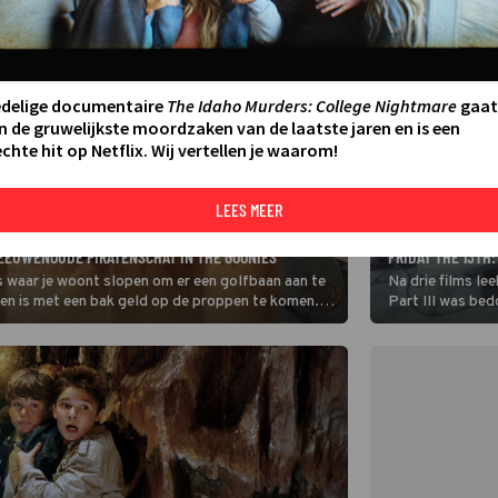
edelige documentaire
The Idaho Murders: College Nightmare
gaat
n de gruwelijkste moordzaken van de laatste jaren en is een
chte hit op Netflix. Wij vertellen je waarom!
LEES MEER
FILM
KOMT JASON VOOR
N EEUWENOUDE PIRATENSCHAT IN THE GOONIES
FRIDAY THE 13TH
is waar je woont slopen om er een golfbaan aan te
Na drie films lee
en is met een bak geld op de proppen te komen.
Part III was bed
s een schatkaart. Wat doe je?