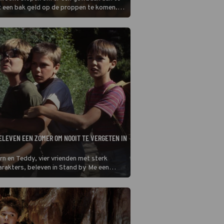
t een bak geld op de proppen te komen.
oe je?
ELEVEN EEN ZOMER OM NOOIT TE VERGETEN IN
ern en Teddy, vier vrienden met sterk
arakters, beleven in Stand by Me een
uur.