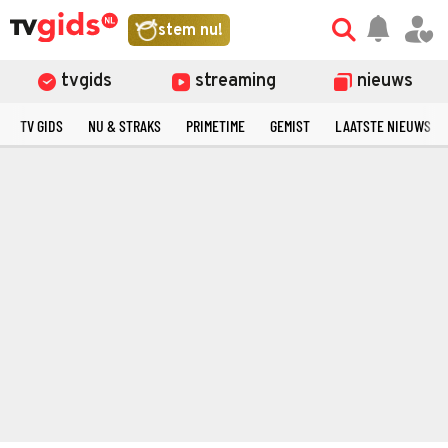
stem nu!
tvgids
streaming
nieuws
TV GIDS
NU & STRAKS
PRIMETIME
GEMIST
LAATSTE NIEUWS