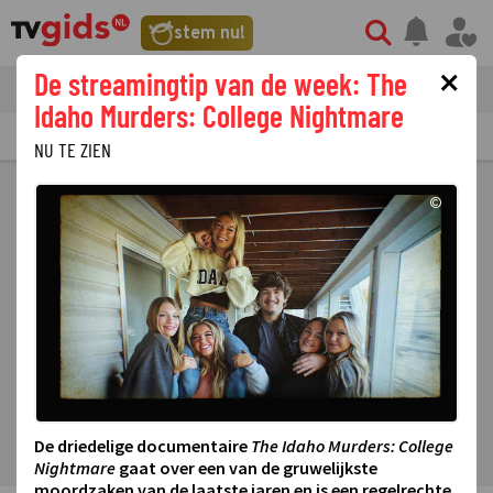
stem nu!
×
De streamingtip van de week: The
tvgids
streaming
nieuws
Idaho Murders: College Nightmare
TV GIDS
NU & STRAKS
PRIMETIME
GEMIST
LAATSTE NIEUWS
NU TE ZIEN
©
De driedelige documentaire
The Idaho Murders: College
Nightmare
gaat over een van de gruwelijkste
moordzaken van de laatste jaren en is een regelrechte