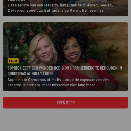
Deze eerste van een reeks tv-films, getiteld Signed, Sealed,
Delivered, speelt zich af tijdens de Kerst. Een team aan
postdetectives probeert 'lastige' post alsnog bij de juiste
afzender te krijgen. Maar wat te doen met een brief gericht aan
God?
FILM
SOPHIE HEEFT EEN WONDER NODIG OM HAAR HERBERG TE BEHOUDEN IN
CHRISTMAS AT HOLLY LODGE
Sophie is in Christmas at Holly Lodge de eigenaar van een
sfeervolle herberg, maar misschien niet lang meer.
LEES MEER