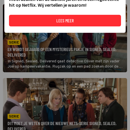
hit op Netflix. Wij vertellen je waarom!
LEES MEER
SERIE
ER WORDT GEJAAGD OP EEN MYSTERIEUS PAKJE IN SIGNED, SEALED,
DELIVERED
In Signed, Sealed, Delivered gaat detective Oliver met zijn vader
Joe op kampeervakantie. Rugzak op en een pad zoeken door de
wilde natuur. Onderweg krijgt Joe een ongeluk. Omdat Oliver niet
op kantoor komt, worden zijn collega's ongerust.
SERIE
DIT MOET JE WETEN OVER DE NIEUWE NET5-SERIE SIGNED, SEALED,
DELIVERED