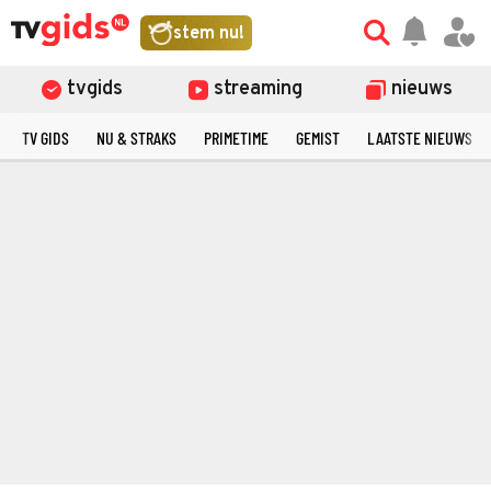
stem nu!
tvgids
streaming
nieuws
TV GIDS
NU & STRAKS
PRIMETIME
GEMIST
LAATSTE NIEUWS