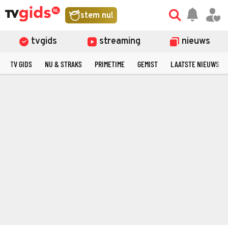
stem nu!
tvgids
streaming
nieuws
TV GIDS
NU & STRAKS
PRIMETIME
GEMIST
LAATSTE NIEUWS