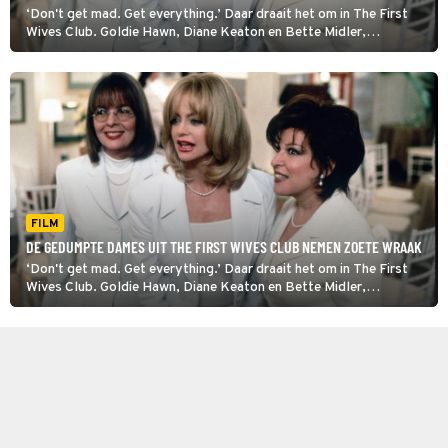
‘Don't get mad. Get everything.’ Daar draait het om in The First
Wives Club. Goldie Hawn, Diane Keaton en Bette Midler,
echtgenotes op middelbare leeftijd, pikken het niet langer dat ze
worden ingeruild voor jonge groene blaadjes.
FILM
DE GEDUMPTE DAMES UIT THE FIRST WIVES CLUB NEMEN ZOETE WRAAK
‘Don't get mad. Get everything.’ Daar draait het om in The First
Wives Club. Goldie Hawn, Diane Keaton en Bette Midler,
echtgenotes op middelbare leeftijd, pikken het niet langer dat ze
worden ingeruild voor jonge groene blaadjes.