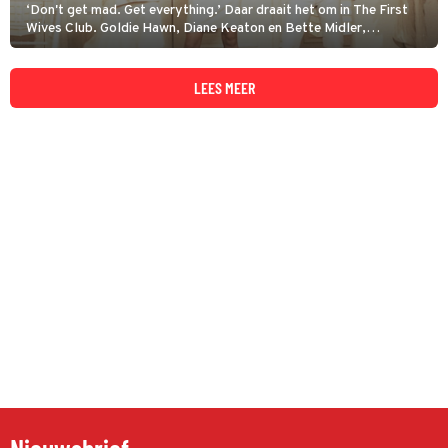
‘Don't get mad. Get everything.’ Daar draait het om in The First
Wives Club. Goldie Hawn, Diane Keaton en Bette Midler,
echtgenotes op middelbare leeftijd, pikken het niet langer dat ze
worden ingeruild voor jonge groene blaadjes.
LEES MEER