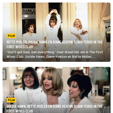
FILM
BETTE MIDLER, GOLDIE HAWN EN DIANE KEATON SLAAN TERUG IN THE
FIRST WIVES CLUB
‘Don't get mad. Get everything.’ Daar draait het om in The First
Wives Club. Goldie Hawn, Diane Keaton en Bette Midler,
echtgenotes op middelbare leeftijd, pikken het niet langer dat ze
worden ingeruild voor jonge groene blaadjes.
FILM
GOLDIE HAWN, BETTE MIDLER EN DIANE KEATON SLAAN TERUG IN THE
FIRST WIVES CLUB