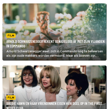
FILM
ARNOLD SCHWARZENEGGER REKENT GENADELOOS AF MET ZIJN VIJANDEN
IN COMMANDO
Arnold Schwarzenegger weet zich in Commando nog te beheersen
als zijn oude makkers worden vermoord. Maar als boeven zijn
dochtertje kidnappen, gaan alle remmen los.
FILM
GOLDIE HAWN EN HAAR VRIENDINNEN EISEN HUN DEEL OP IN THE FIRST
WIVES CLUB