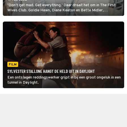
‘Don't get mad. Get everything.’ Daar draait het om in The First
Wives Club. Goldie Hawn, Diane Keaton en Bette Midler,
echtgenotes op middelbare leeftijd, pikken het niet langer dat ze
worden ingeruild voor jonge groene blaadjes.
FILM
SYLVESTER STALLONE HANGT DE HELD UIT IN DAYLIGHT
Een ontslagen reddingswerker grijpt in bij een groot ongeluk in een
tunnel in Daylight.