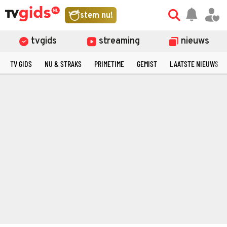
stem nu!
tvgids
streaming
nieuws
TV GIDS
NU & STRAKS
PRIMETIME
GEMIST
LAATSTE NIEUWS