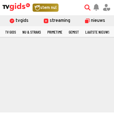
stem nu!
tvgids
streaming
nieuws
TV GIDS
NU & STRAKS
PRIMETIME
GEMIST
LAATSTE NIEUWS