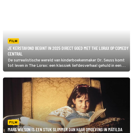
natuurfanaat Audrey te veroveren.
FILM
JE KERSTAVOND BEGINT IN 2025 DIRECT GOED MET THE LORAX OP COMEDY
CENTRAL
De surrealistische wereld van kinderboekenmaker Dr. Seuss komt
tot leven in The Lorax: een klassiek liefdesverhaal gehuld in een
kleurrijk jasje. De twaalfjarige Ted Wiggins probeert het hart van
natuurfanaat Audrey te veroveren.
FILM
MARA WILSON IS EEN STUK SLIMMER DAN HAAR OMGEVING IN MATILDA