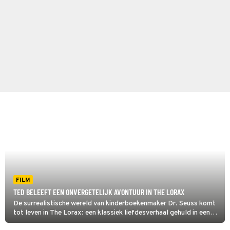
FILM
TED BELEEFT EEN ONVERGETELIJK AVONTUUR IN THE LORAX
De surrealistische wereld van kinderboekenmaker Dr. Seuss komt
tot leven in The Lorax: een klassiek liefdesverhaal gehuld in een
kleurrijk jasje. De twaalfjarige Ted Wiggins probeert het hart van