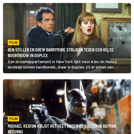
niet echt spannend. Tot ze een bijzonder pakketje krijgt.
FILM
BEN STILLER EN DREW BARRYMORE STRIJDEN TEGEN EEN HELSE
BUURVROUW IN DUPLEX
Een droomappartement in New York lijkt voor Alex en Nancy
eindelijk binnen handbereik, maar in Duplex zit er alleen een
hardnekkig addertje onder het gras.
FILM
MICHAEL KEATON KRIJGT HET HEET ONDER DE VOETEN IN BATMAN
RETURNS