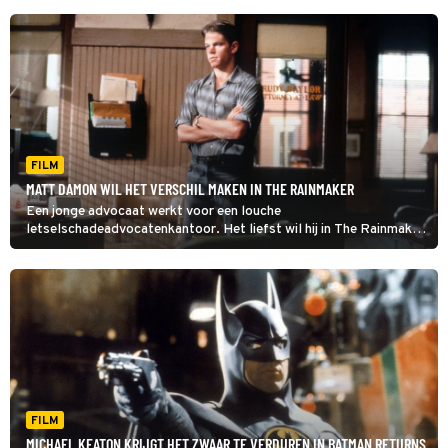
FILM
MATT DAMON WIL HET VERSCHIL MAKEN IN THE RAINMAKER
Een jonge advocaat werkt voor een louche
letselschadeadvocatenkantoor. Het liefst wil hij in The Rainmaker
zijn talenten inzetten om mensen te helpen.
FILM
MICHAEL KEATON KRIJGT HET ZWAAR TE VERDUREN IN BATMAN RETURNS