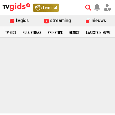
stem nu!
tvgids
streaming
nieuws
TV GIDS
NU & STRAKS
PRIMETIME
GEMIST
LAATSTE NIEUWS