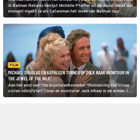
In Batman Returns herrijst Michelle Pfeiffer uit de dood. Vanaf dat
moment maakt ze als Catwoman het leven van Batman zuur.
FILM
MICHAEL DOUGLAS EN KATHLEEN TURNER OP ZOEK NAAR AVONTUUR IN
THE JEWEL OF THE NILE
Aan het eind vande avonturenkomedieRomancing the Stone
sloten schrijfsterJoan en avonturier Jack elkaar in de armen. In
dit vervolg, The Jewel of the Nile, leiden ze samen een heerlijk
leventje.