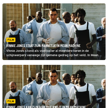
FILM
VINNIE JONES STAAT ZIJN MANNETJE IN MEAN MACHINE
Vinnie Jones stond als voetballer al meerdere keren in de
schijnwerpers vanwege zijn gemene gedrag op het veld. In Mean
Machine komt zijn vechtersmentaliteit hem goed van pas.
FILM
VINNIE JONES KAN ZIJN AGRESSIE KWIJT IN MEAN MACHINE