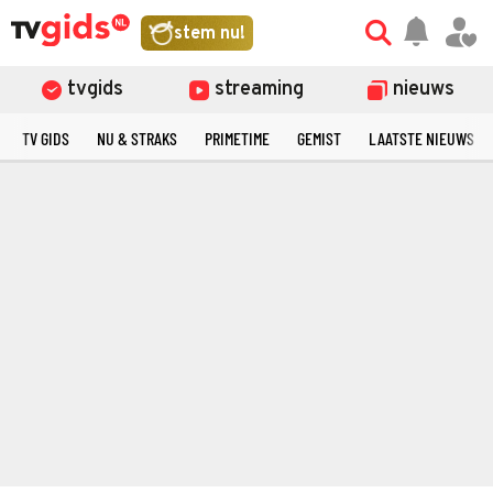
stem nu!
tvgids
streaming
nieuws
TV GIDS
NU & STRAKS
PRIMETIME
GEMIST
LAATSTE NIEUWS