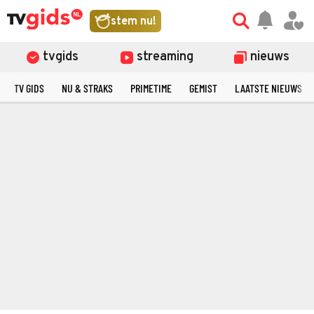
stem nu!
tvgids
streaming
nieuws
TV GIDS
NU & STRAKS
PRIMETIME
GEMIST
LAATSTE NIEUWS