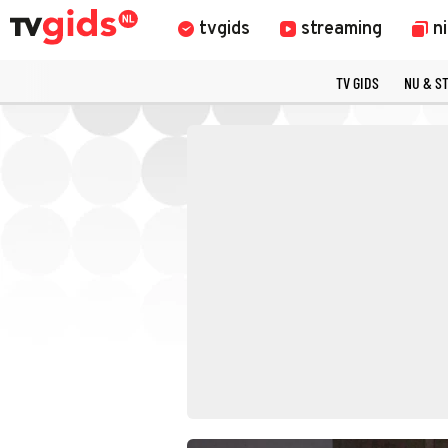
tvgids
streaming
n
TV GIDS
NU & S