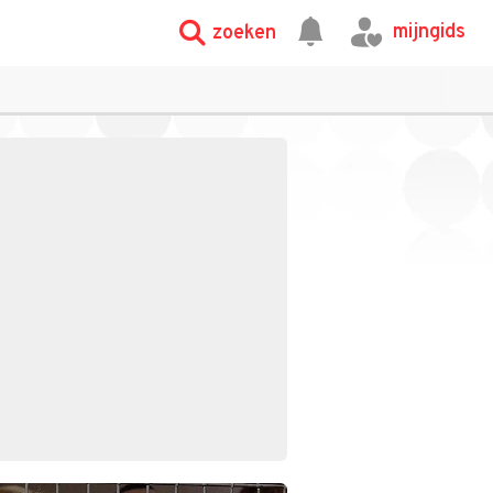
mijngids
zoeken