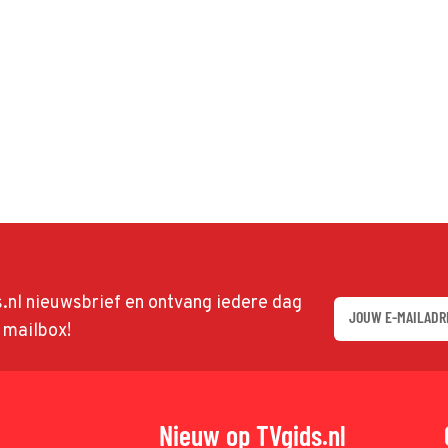
ds.nl nieuwsbrief en ontvang iedere dag
w mailbox!
Nieuw op TVgids.nl