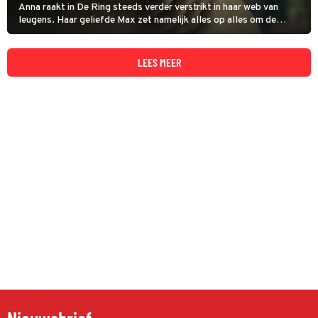
Anna raakt in De Ring steeds verder verstrikt in haar web van
leugens. Haar geliefde Max zet namelijk alles op alles om de
bloedige moord op Simon op te lossen. Maar Anna heeft nog een
belangrijke troef achter de hand.
LEES MEER