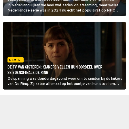
In Nederland kijken we heel wat series via streaming, maar welke
Nederlandse serie was in 2024 nu echt het populairst op NPO
Start? De winnaar is eindelijk bekend!
GEMIST
DE TV VAN GISTEREN: KIJKERS VELLEN HUN OORDEEL OVER
SEIZOENSFINALE DE RING
De spanning was donderdagavond weer om te snijden bij de kijkers
van De Ring. Zij zaten allemaal op het puntje van hun stoel om
erachter te komen of Anna (Hannah Hoekstra) nu wel of niet haar
onschuld kon bewijzen.