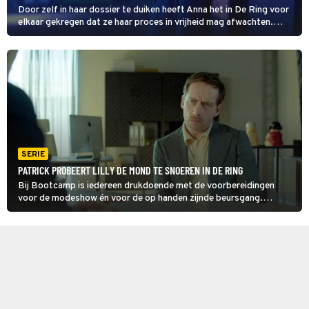
Door zelf in haar dossier te duiken heeft Anna het in De Ring voor
elkaar gekregen dat ze haar proces in vrijheid mag afwachten.
Mooi, nu kan ze proberen haar onschuld te bewijzen. In dit slot
krijgt ze hulp uit onverwachte hoek.
SERIE
PATRICK PROBEERT LILLY DE MOND TE SNOEREN IN DE RING
Bij Bootcamp is iedereen drukdoende met de voorbereidingen
voor de modeshow én voor de op handen zijnde beursgang.
Daarom wil Patrick in deze aflevering van De Ring niet dat Lilly de
waarheid vertelt aan de politie, dat zou het bedrijf enorm schaden.