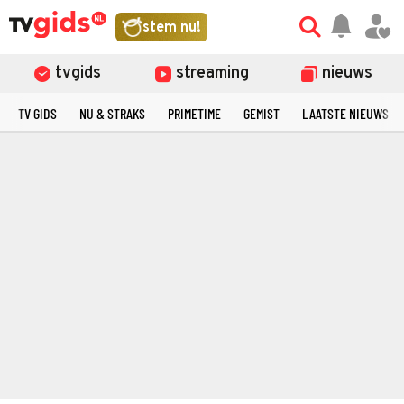
stem nu!
tvgids
streaming
nieuws
TV GIDS
NU & STRAKS
PRIMETIME
GEMIST
LAATSTE NIEUWS