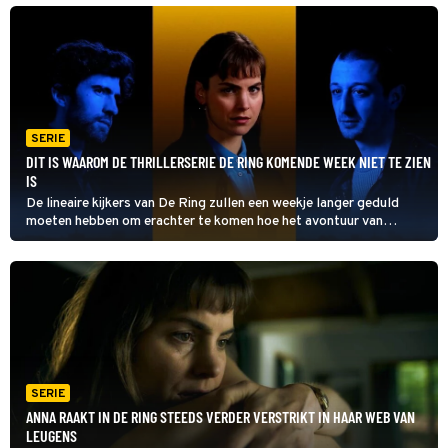
ook zijn baan bij de politie niet op het spel zetten.
SERIE
DIT IS WAAROM DE THRILLERSERIE DE RING KOMENDE WEEK NIET TE ZIEN
IS
De lineaire kijkers van De Ring zullen een weekje langer geduld
moeten hebben om erachter te komen hoe het avontuur van
Hannah Hoekstra verdergaat. Op 17 oktober is de thrillerserie van
BNNVARA namelijk niet te zien.
SERIE
ANNA RAAKT IN DE RING STEEDS VERDER VERSTRIKT IN HAAR WEB VAN
LEUGENS