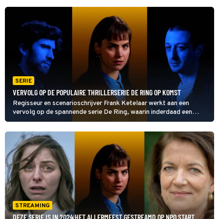
SERIE
VERVOLG OP DE POPULAIRE THRILLERSERIE DE RING OP KOMST
Regisseur en scenarioschrijver Frank Ketelaar werkt aan een
vervolg op de spannende serie De Ring, waarin inderdaad een
grote rol was weggelegd voor een ring. Dat is vanzelfsprekend
ook weer het geval in het vervolg. Maar...
STREAMING
DEZE SERIE IS IN 2024 HET ALLERMEEST GESTREAMD OP NPO START