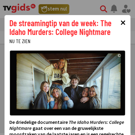
stem nu!
×
De streamingtip van de week: The
tvgids
streaming
nieuws
Idaho Murders: College Nightmare
TV GIDS
NU & STRAKS
PRIMETIME
GEMIST
LAATSTE NIEUWS
NU TE ZIEN
©
De driedelige documentaire
The Idaho Murders: College
Nightmare
gaat over een van de gruwelijkste
moordzaken van de laatste jaren en is een regelrechte