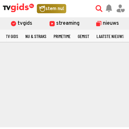
stem nu!
tvgids
streaming
nieuws
TV GIDS
NU & STRAKS
PRIMETIME
GEMIST
LAATSTE NIEUWS