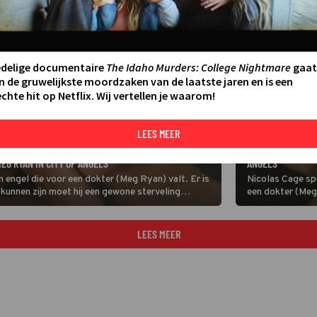
edelige documentaire
The Idaho Murders: College Nightmare
gaat
n de gruwelijkste moordzaken van de laatste jaren en is een
chte hit op Netflix. Wij vertellen je waarom!
LEES MEER
FILM
NICOLAS CAGE VAL
EG RYAN IN CITY OF ANGELS
ANGELS
n engel die voor een dokter (Meg Ryan) valt. Er is
Nicolas Cage spe
kunnen zijn moet hij een gewone sterveling
een dokter (Meg 
probleem: om me
sterveling word
LEES MEER