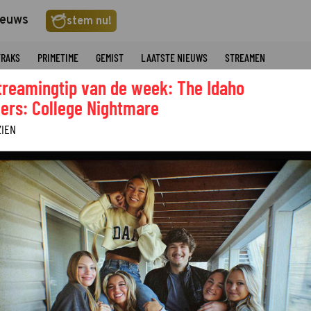
ieuws
stem nu!
TRAKS
PRIMETIME
GEMIST
LAATSTE NIEUWS
STREAMEN
treamingtip van de week: The Idaho
ers: College Nightmare
ZIEN