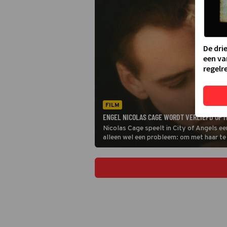
De dri
een va
regelre
FILM
ENGEL NICOLAS CAGE WORDT VERLIEFD OP M
Nicolas Cage speelt in City of Angels ee
alleen wel een probleem: om met haar te 
worden.