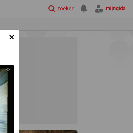
mijngids
zoeken
×
©