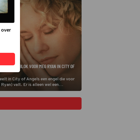
 over
T ALS EEN BLOK VOOR MEG RYAN IN CITY OF
elt in City of Angels een engel die voor
Ryan) valt. Er is alleen wel een
t haar te kunnen zijn moet hij een gewone
en.