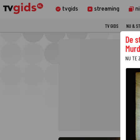
tvgids
streaming
n
TV GIDS
NU & S
De s
Murd
NU TE 