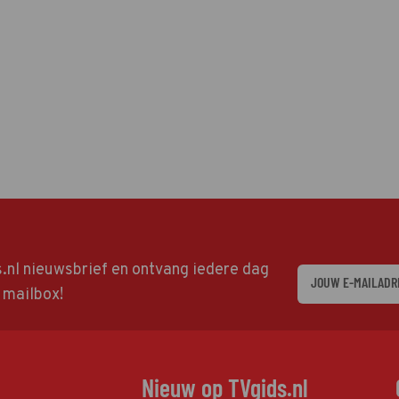
ds.nl nieuwsbrief en ontvang iedere dag
w mailbox!
Nieuw op TVgids.nl